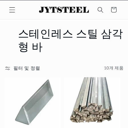
콘텐츠
카
로 건너
뛰기
트
컬
스테인레스 스틸 삼각
렉
형 바
션
필터 및 정렬
10개 제품
: